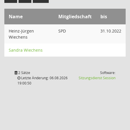
Name
Mitgliedschaft
bis
Heinz-Jürgen
SPD
31.10.2022
Wiechens
Sandra Wiechens
2 Sätze
Software:
(Wird in
Letzte Änderung: 06.08.2026
Sitzungsdienst
Session
19:00:50