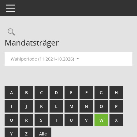
Toggle navigation
Rechercheauswahl
Mandatsträger
Wahlperiode (11.2021-10.2026)
A
B
C
D
E
F
G
H
I
J
K
L
M
N
O
P
Q
R
S
T
U
V
W
X
Y
Z
Alle