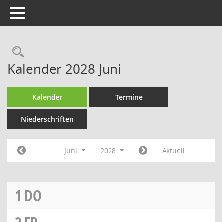
Toggle navigation
Rechercheauswahl
Kalender 2028 Juni
Kalender
Termine
Niederschriften
Juni
2028
Aktuell
1
DO