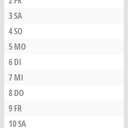
2
FR
3
SA
4
SO
5
MO
6
DI
7
MI
8
DO
9
FR
10
SA