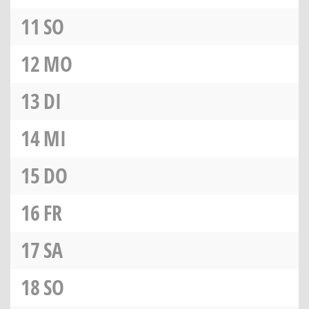
11
SO
12
MO
13
DI
14
MI
15
DO
16
FR
17
SA
18
SO