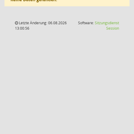
Letzte Änderung: 06.08.2026
Software:
Sitzungsdienst
(Wird in
13:00:56
Session