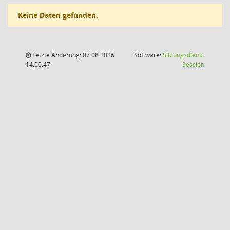
Keine Daten gefunden.
Letzte Änderung: 07.08.2026
Software:
Sitzungsdienst
(Wird in
14:00:47
Session