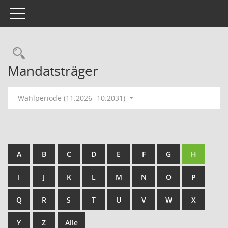
Toggle navigation
Rechercheauswahl
Mandatsträger
Wahlperiode (11.2026 -10.2031)
A
B
C
D
E
F
G
H
I
J
K
L
M
N
O
P
Q
R
S
T
U
V
W
X
Y
Z
Alle