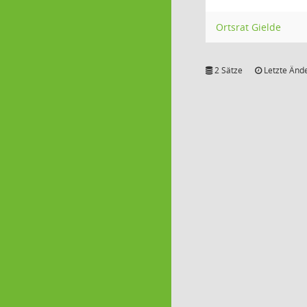
Ortsrat Gielde
2 Sätze
Letzte Ände