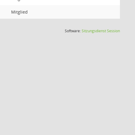
Mitglied
(Wird in
Software:
Sitzungsdienst
Session