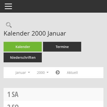
Toggle navigation
Rechercheauswahl
Kalender 2000 Januar
Kalender
Termine
Niederschriften
Januar
2000
Aktuell
1
SA