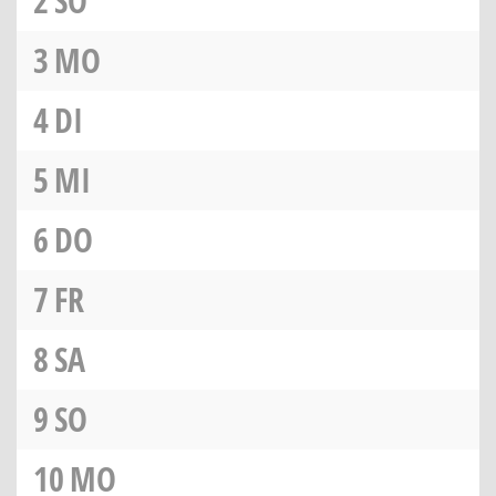
2
SO
3
MO
4
DI
5
MI
6
DO
7
FR
8
SA
9
SO
10
MO