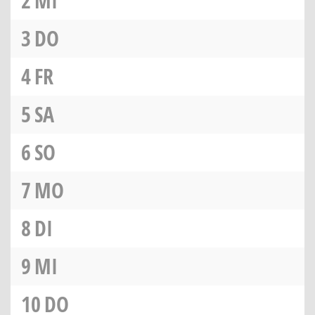
2
MI
3
DO
4
FR
5
SA
6
SO
7
MO
8
DI
9
MI
10
DO