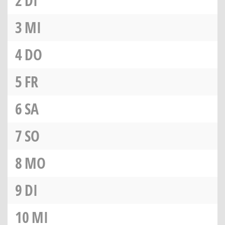
2
DI
3
MI
4
DO
5
FR
6
SA
7
SO
8
MO
9
DI
10
MI