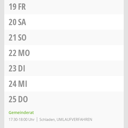
19
FR
20
SA
21
SO
22
MO
23
DI
24
MI
25
DO
Gemeinderat
17:30-18:00 Uhr
Schladen, UMLAUFVERFAHREN