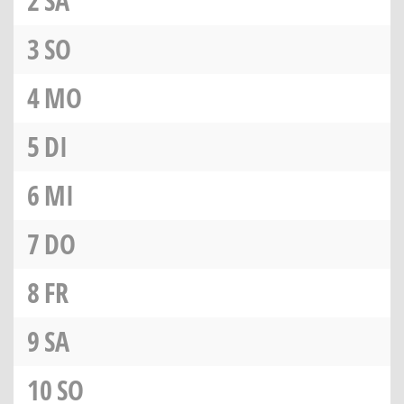
2
SA
3
SO
4
MO
5
DI
6
MI
7
DO
8
FR
9
SA
10
SO