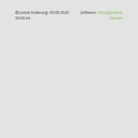
Letzte Änderung: 09.08.2026
Software:
Sitzungsdienst
(Wird in
09:00:44
Session