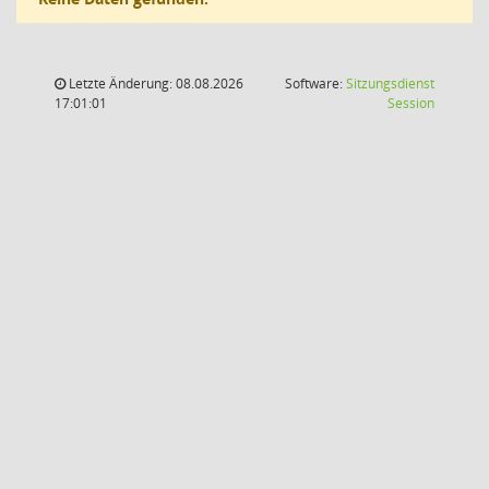
Letzte Änderung: 08.08.2026
Software:
Sitzungsdienst
(Wird in
17:01:01
Session