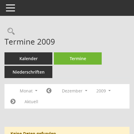
Toggle navigation
Rechercheauswahl
Termine 2009
Kalender
Termine
Niederschriften
Monat
Dezember
2009
Aktuell
Keine Daten gefunden.