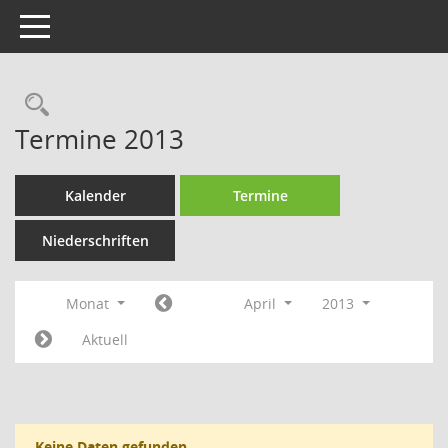
Toggle navigation
Rechercheauswahl
Termine 2013
Kalender
Termine
Niederschriften
Monat
April
2013
Aktuell
Keine Daten gefunden.