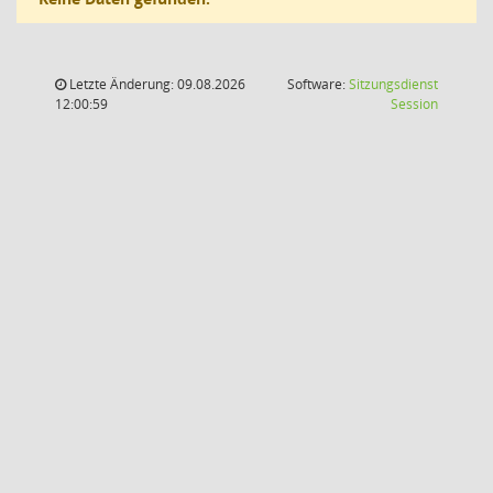
Letzte Änderung: 09.08.2026
Software:
Sitzungsdienst
(Wird in
12:00:59
Session