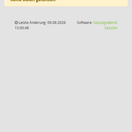
Letzte Änderung: 09.08.2026
Software:
Sitzungsdienst
(Wird in
15:00:48
Session