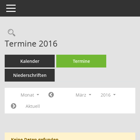
Toggle navigation
Rechercheauswahl
Termine 2016
Kalender
Termine
Niederschriften
Monat
März
2016
Aktuell
Keine Daten gefunden.