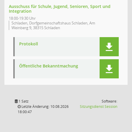
Ausschuss für Schule, Jugend, Senioren, Sport und
Integration
18:00-19:30 Uhr
Schladen, Dorfgemeinschaftshaus Schladen, Am
Weinberg 9, 38315 Schladen
Protokoll
Öffentliche Bekanntmachung
1 Satz
Software:
(Wird in
Letzte Änderung: 10.08.2026
Sitzungsdienst
Session
18:00:47