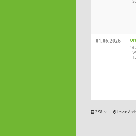
S
01.06.2026
Or
18:
W
1
2 Sätze
Letzte Ände