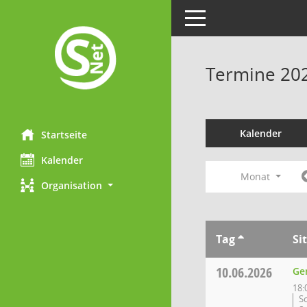
Toggle navigation
Termine 20
Kalender
Startseite
Kalender
Monat
Organisation
Tag
Si
10.06.2026
Ge
18:
S