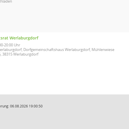
chladen
tsrat Werlaburgdorf
00-20:00 Uhr
erlaburgdorf, Dorfgemeinschaftshaus Werlaburgdorf, Mühlenwiese
5, 38315 Werlaburgdorf
rung: 06.08.2026 19:00:50