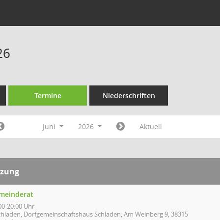
26
Termine
Niederschriften
Juni
2026
Aktuell
tzung
meinderat
00-20:00 Uhr
chladen, Dorfgemeinschaftshaus Schladen, Am Weinberg 9, 38315