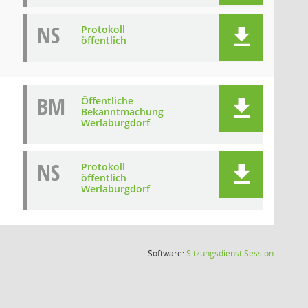
NS
Protokoll
öffentlich
BM
Öffentliche
Bekanntmachung
Werlaburgdorf
NS
Protokoll
öffentlich
Werlaburgdorf
(Wird in
Software:
Sitzungsdienst
Session