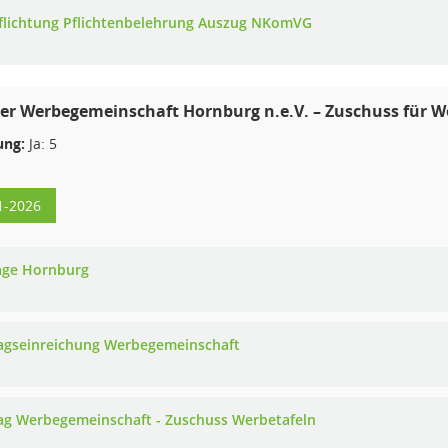
flichtung Pflichtenbelehrung Auszug NKomVG
er Werbegemeinschaft Hornburg n.e.V. – Zuschuss für 
ng:
Ja: 5
1-2026
age Hornburg
agseinreichung Werbegemeinschaft
ag Werbegemeinschaft - Zuschuss Werbetafeln