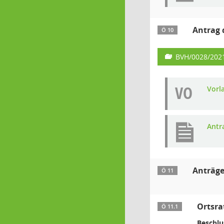
Antrag 
Ö 10
BVH/0028/202
VO
Vorl
Antr
Anträge
Ö 11
Ortsra
Ö 11.1
Beschlu