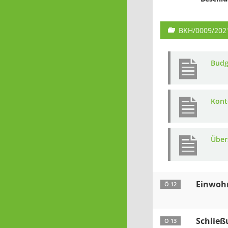
BKH/0009/202
Budg
Kont
Über
Einwoh
Ö 12
Schließ
Ö 13