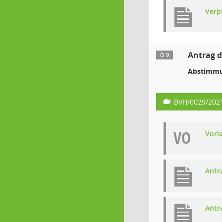
Verp
Antrag d
Ö 9
Abstimmu
BVH/0029/202
VO
Vorl
Antr
Antr