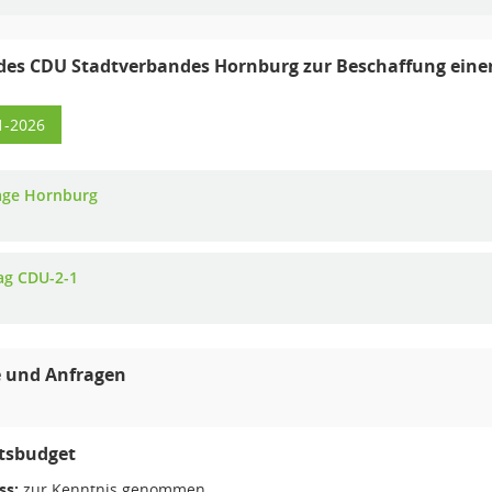
des CDU Stadtverbandes Hornburg zur Beschaffung ein
1-2026
age Hornburg
ag CDU-2-1
 und Anfragen
tsbudget
ss:
zur Kenntnis genommen