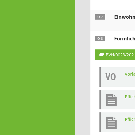
Einwohn
Ö 7
Förmlich
Ö 8
BVH/0023/202
VO
Vorl
Pfli
Pfli