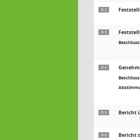
Feststel
Ö 2
Feststel
Ö 3
Beschluss
Genehmig
Ö 4
Beschluss
Abstimmu
Bericht 
Ö 5
Bericht 
Ö 6