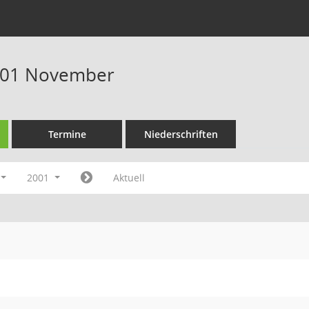
001 November
Termine
Niederschriften
2001
Aktuell