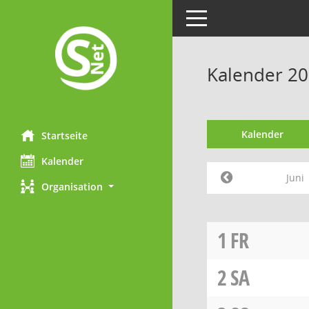
Toggle navigation
Kalender 20
Kalender
Startseite
Kalender
Juni
Organisation
1
FR
2
SA