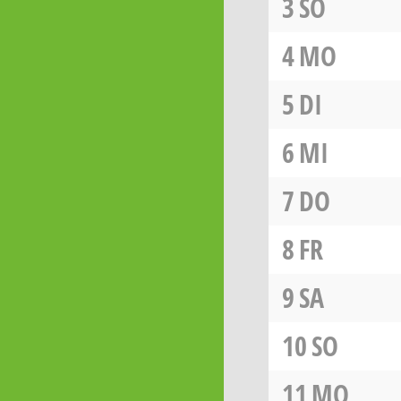
3
SO
4
MO
5
DI
6
MI
7
DO
8
FR
9
SA
10
SO
11
MO