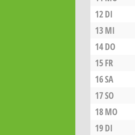
12
DI
13
MI
14
DO
15
FR
16
SA
17
SO
18
MO
19
DI