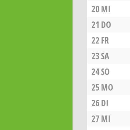
20
MI
21
DO
22
FR
23
SA
24
SO
25
MO
26
DI
27
MI