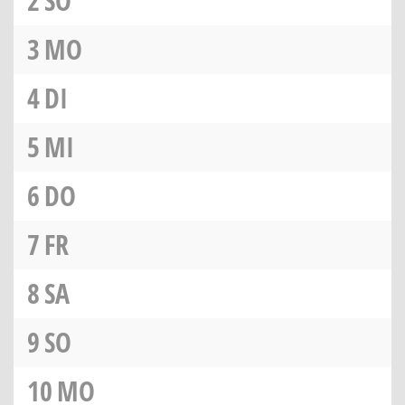
2
SO
3
MO
4
DI
5
MI
6
DO
7
FR
8
SA
9
SO
10
MO