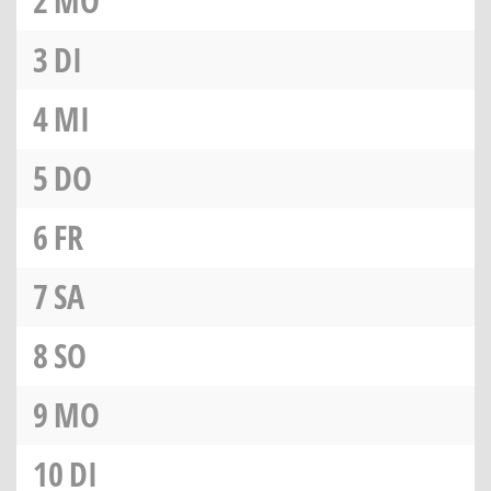
2
MO
3
DI
4
MI
5
DO
6
FR
7
SA
8
SO
9
MO
10
DI