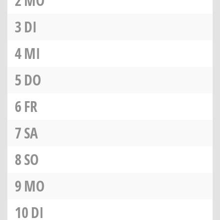
2
MO
3
DI
4
MI
5
DO
6
FR
7
SA
8
SO
9
MO
10
DI