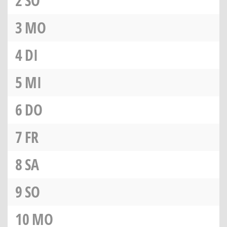
2
SO
3
MO
4
DI
5
MI
6
DO
7
FR
8
SA
9
SO
10
MO