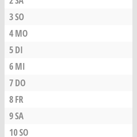
2
SA
3
SO
4
MO
5
DI
6
MI
7
DO
8
FR
9
SA
10
SO