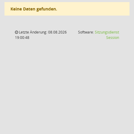
Keine Daten gefunden.
Letzte Änderung: 08.08.2026
Software:
Sitzungsdienst
(Wird in
19:00:48
Session