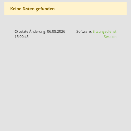
Keine Daten gefunden.
Letzte Änderung: 06.08.2026
Software:
Sitzungsdienst
(Wird in
15:00:45
Session