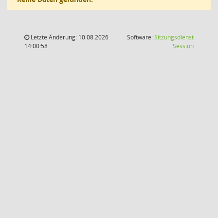
Letzte Änderung: 10.08.2026
Software:
Sitzungsdienst
(Wird in
14:00:58
Session