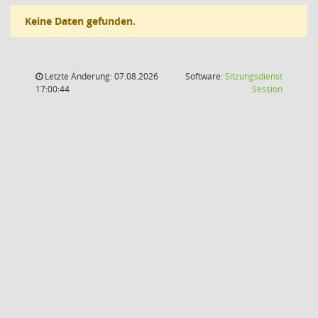
Keine Daten gefunden.
Letzte Änderung: 07.08.2026
Software:
Sitzungsdienst
(Wird in
17:00:44
Session