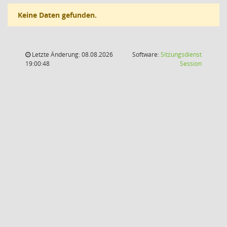
Keine Daten gefunden.
Letzte Änderung: 08.08.2026
Software:
Sitzungsdienst
(Wird in
19:00:48
Session