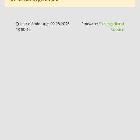
Letzte Änderung: 09.08.2026
Software:
Sitzungsdienst
(Wird in
18:00:45
Session