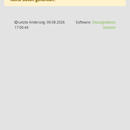
Letzte Änderung: 09.08.2026
Software:
Sitzungsdienst
(Wird in
17:00:44
Session