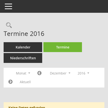
Toggle navigation
Rechercheauswahl
Termine 2016
Kalender
Termine
Niederschriften
Monat
Dezember
2016
Aktuell
Keine Daten gefunden.