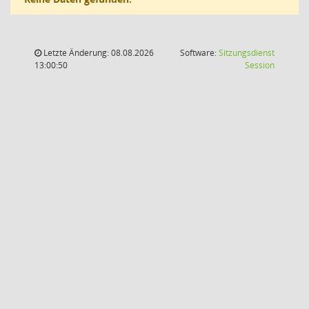
Letzte Änderung: 08.08.2026
Software:
Sitzungsdienst
(Wird in
13:00:50
Session