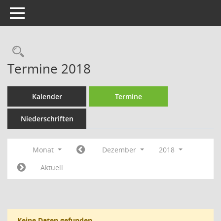
Toggle navigation
Rechercheauswahl
Termine 2018
Kalender
Termine
Niederschriften
Monat
Dezember
2018
Aktuell
Keine Daten gefunden.