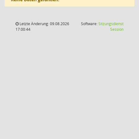
Letzte Änderung: 09.08.2026
Software:
Sitzungsdienst
(Wird in
17:00:44
Session