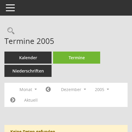
Toggle navigation
Rechercheauswahl
Termine 2005
Kalender
Termine
Niederschriften
Monat
Dezember
2005
Aktuell
Keine Daten gefunden.