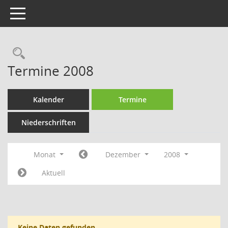
Toggle navigation
Rechercheauswahl
Termine 2008
Kalender
Termine
Niederschriften
Monat
Dezember
2008
Aktuell
Keine Daten gefunden.