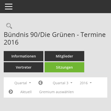
Toggle navigation
Rechercheauswahl
Bündnis 90/Die Grünen - Termine
2016
Informationen
Mitglieder
Vertreter
Sitzungen
Quartal
Quartal 3
2016
Aktuell
Gremium auswählen