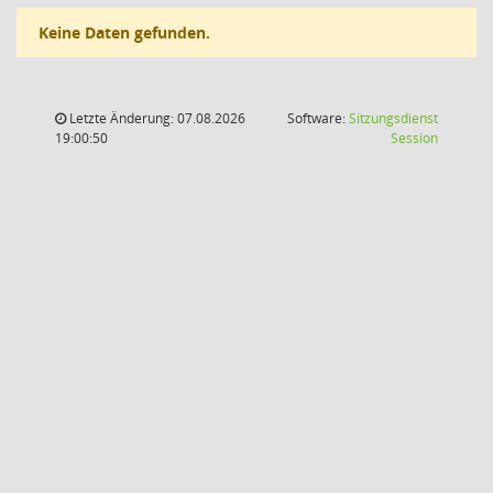
Keine Daten gefunden.
Letzte Änderung: 07.08.2026
Software:
Sitzungsdienst
(Wird in
19:00:50
Session