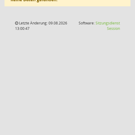
Letzte Änderung: 09.08.2026
Software:
Sitzungsdienst
(Wird in
13:00:47
Session