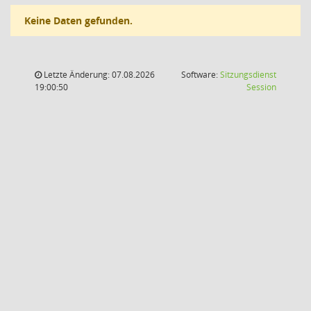
Keine Daten gefunden.
Letzte Änderung: 07.08.2026
Software:
Sitzungsdienst
(Wird in
19:00:50
Session