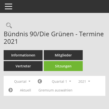
Toggle navigation
Rechercheauswahl
Bündnis 90/Die Grünen - Termine
2021
Informationen
Mitglieder
Vertreter
Sitzungen
Quartal
Quartal 1
2021
Aktuell
Gremium auswählen