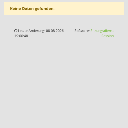
Keine Daten gefunden.
Letzte Änderung: 08.08.2026
Software:
Sitzungsdienst
(Wird in
19:00:48
Session