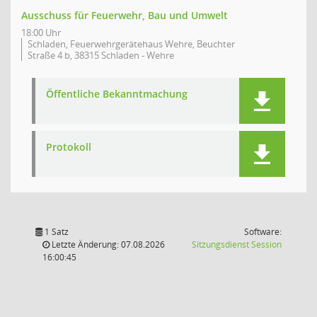
Ausschuss für Feuerwehr, Bau und Umwelt
18:00 Uhr
Schladen, Feuerwehrgerätehaus Wehre, Beuchter
Straße 4 b, 38315 Schladen - Wehre
Öffentliche Bekanntmachung
Protokoll
1 Satz
Software:
(Wird in
Letzte Änderung: 07.08.2026
Sitzungsdienst
Session
16:00:45