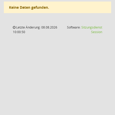
Keine Daten gefunden.
Letzte Änderung: 08.08.2026
Software:
Sitzungsdienst
(Wird in
10:00:50
Session