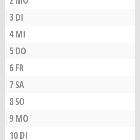
2
MO
3
DI
4
MI
5
DO
6
FR
7
SA
8
SO
9
MO
10
DI