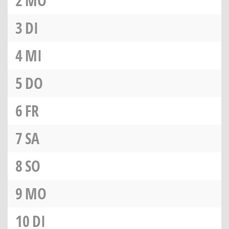
2
MO
3
DI
4
MI
5
DO
6
FR
7
SA
8
SO
9
MO
10
DI