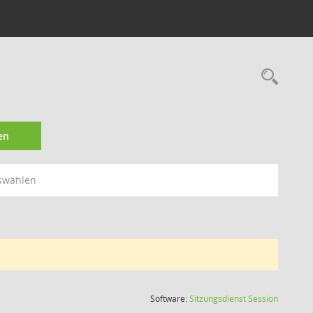
Rec
en
swählen
(Wird in
Software:
Sitzungsdienst
Session