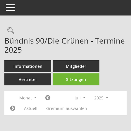
Toggle navigation
Rechercheauswahl
Bündnis 90/Die Grünen - Termine
2025
Informationen
Mitglieder
Vertreter
Sitzungen
Monat
Juli
2025
Aktuell
Gremium auswählen