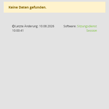
Keine Daten gefunden.
Letzte Änderung: 10.08.2026
Software:
Sitzungsdienst
(Wird in
10:00:41
Session