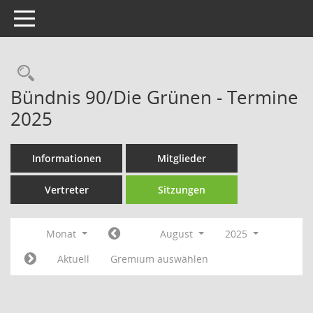
Toggle navigation
Rechercheauswahl
Bündnis 90/Die Grünen - Termine
2025
Informationen
Mitglieder
Vertreter
Sitzungen
Monat
August
2025
Aktuell
Gremium auswählen