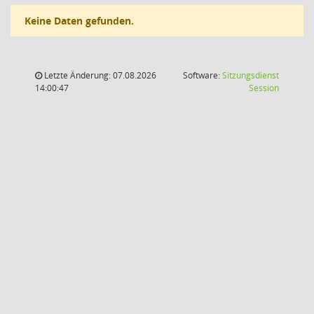
Keine Daten gefunden.
Letzte Änderung: 07.08.2026
Software:
Sitzungsdienst
(Wird in
14:00:47
Session