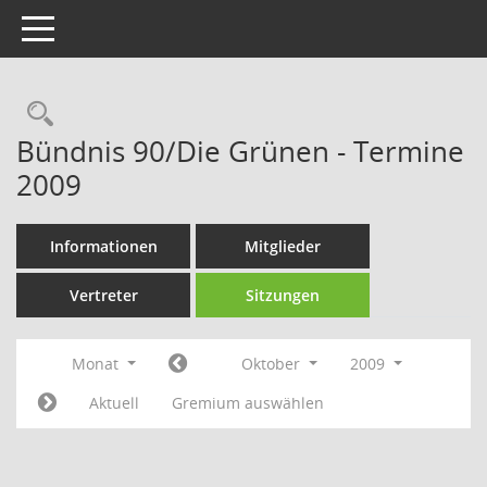
Toggle navigation
Rechercheauswahl
Bündnis 90/Die Grünen - Termine
2009
Informationen
Mitglieder
Vertreter
Sitzungen
Monat
Oktober
2009
Aktuell
Gremium auswählen