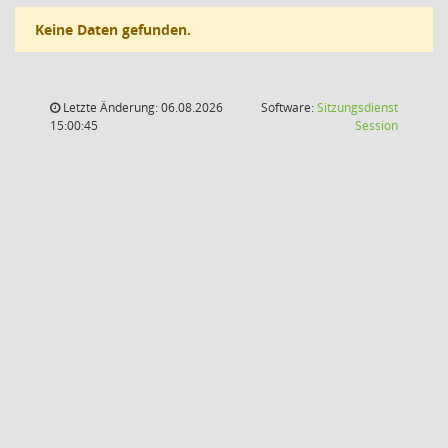
Keine Daten gefunden.
Letzte Änderung: 06.08.2026
Software:
Sitzungsdienst
(Wird in
15:00:45
Session