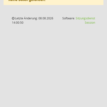
Letzte Änderung: 08.08.2026
Software:
Sitzungsdienst
(Wird in
14:00:50
Session