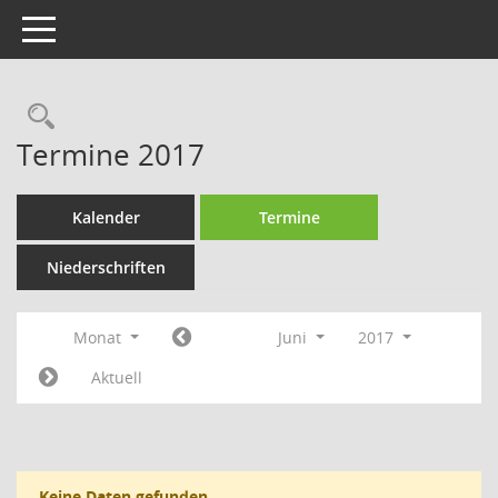
Toggle navigation
Rechercheauswahl
Termine 2017
Kalender
Termine
Niederschriften
Monat
Juni
2017
Aktuell
Keine Daten gefunden.