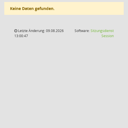
Keine Daten gefunden.
Letzte Änderung: 09.08.2026
Software:
Sitzungsdienst
(Wird in
13:00:47
Session