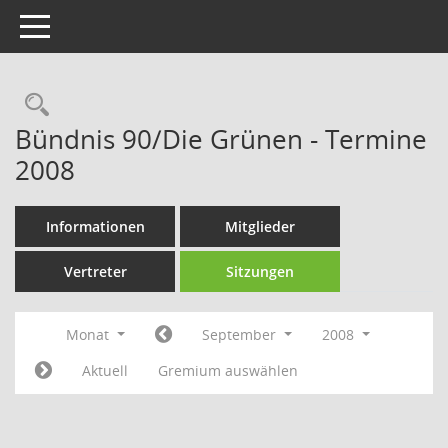
Toggle navigation
Rechercheauswahl
Bündnis 90/Die Grünen - Termine
2008
Informationen
Mitglieder
Vertreter
Sitzungen
Monat
September
2008
Aktuell
Gremium auswählen