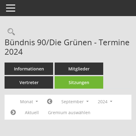
Toggle navigation
Rechercheauswahl
Bündnis 90/Die Grünen - Termine
2024
Informationen
Mitglieder
Vertreter
Sitzungen
Monat
September
2024
Aktuell
Gremium auswählen