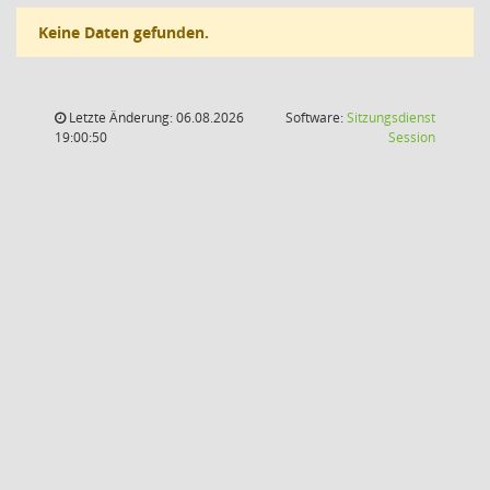
Keine Daten gefunden.
Letzte Änderung: 06.08.2026
Software:
Sitzungsdienst
(Wird in
19:00:50
Session